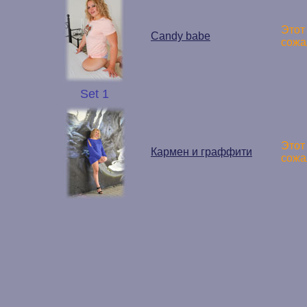
Этот
Candy babe
сожа
Set 1
Этот
Кармен и граффити
сожа