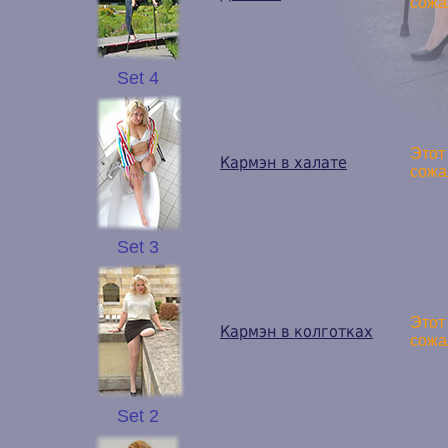
сожа
Set 4
Этот
Кармэн в халате
сожа
Set 3
Этот
Кармэн в колготках
сожа
Set 2